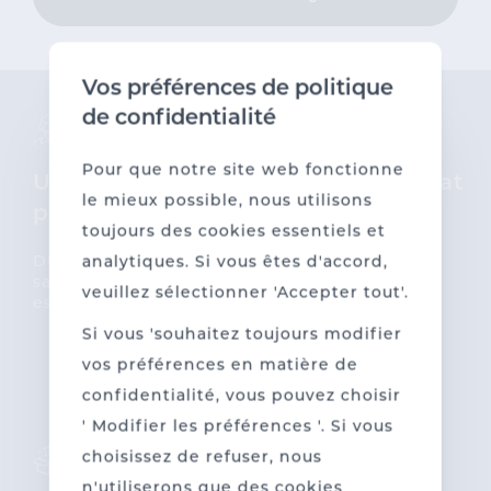
Vos préférences de politique
de confidentialité
Pour que notre site web fonctionne
Un service
l'entrepreunariat
le mieux possible, nous utilisons
personnalisé
durable
toujours des cookies essentiels et
Du conseil au suivi : la
Nous investissons
analytiques. Si vous êtes d'accord,
satisfaction du client
dans l’avenir en
veuillez sélectionner 'Accepter tout'.
est notre priorité.
rendant notre
production aussi
Si vous 'souhaitez toujours modifier
écologique que
vos préférences en matière de
possible.
confidentialité, vous pouvez choisir
' Modifier les préférences '. Si vous
choisissez de refuser, nous
n'utiliserons que des cookies