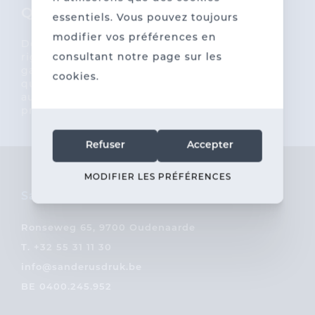
Qualité
Grossiste
essentiels. Vous pouvez toujours
modifier vos préférences en
Des contrôles
Spécialisation dans
consultant notre page sur les
rigoureux
les fournitures pour
garantissent une
pharmacies,
cookies.
qualité constante tout
vétérinaires et
au long de la
entreprises
production.
pharmaceutiques.
Refuser
Accepter
MODIFIER LES PRÉFÉRENCES
Sanderus
Ronseweg 65, 9700 Oudenaarde
T.
+32 55 31 11 30
info@sanderusdruk.be
BE 0400.245.952