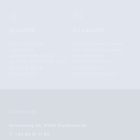
Qualité
Grossiste
Des contrôles
Spécialisation dans
rigoureux
les fournitures pour
garantissent une
pharmacies,
qualité constante tout
vétérinaires et
au long de la
entreprises
production.
pharmaceutiques.
Sanderus
Ronseweg 65, 9700 Oudenaarde
T.
+32 55 31 11 30