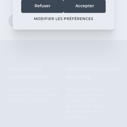
Refuser
Accepter
MODIFIER LES PRÉFÉRENCES
Plus d'informations
Un service
l'entrepreunariat
personnalisé
durable
Du conseil au suivi : la
Nous investissons
satisfaction du client
dans l’avenir en
est notre priorité.
rendant notre
production aussi
écologique que
possible.