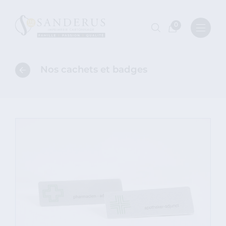
0
Nos cachets et badges
Retour
à
l'aperçu
des
catégories