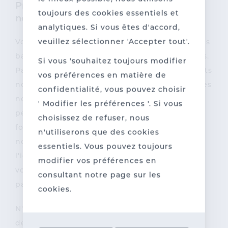
Préférez-vous des cachets et badges
toujours des cookies essentiels et
nominatifs personnalisés ?
analytiques. Si vous êtes d'accord,
veuillez sélectionner 'Accepter tout'.
Vous pouvez faire imprimer des cachets et des
badges sur mesure chez imprimerie Sanderus.
Si vous 'souhaitez toujours modifier
Parmi nos produits, vous trouverez des cachets
vos préférences en matière de
nominatifs, des cachets dateurs et des plaques
confidentialité, vous pouvez choisir
nominatives en aluminium, entièrement
' Modifier les préférences '. Si vous
personnalisés avec votre logo, nom et
choisissez de refuser, nous
fonction. Du choix du format à la conception:
n'utiliserons que des cookies
nous sommes là pour vous accompagner de
essentiels. Vous pouvez toujours
l'idée initiale jusqu'au produit final, afin que
modifier vos préférences en
vos cachets et badges s'intègrent
consultant notre page sur les
parfaitement à l'image de votre entreprise.
cookies.
N'hésitez pas à nous
contacter
pour discuter
des possibilités.